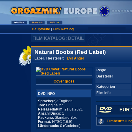
Hauptseite
|
Film Katalog
FILM KATALOG: DETAIL
Natural Boobs (Red Label)
Label / Hersteller:
Evil Angel
Regie
Darsteller
Cover gross
Kategorien
Film Info
DVD INFO
Sprache(n):
Englisch
Ton:
Originalton
EUR 
Releasedatum:
21.01.2021
Anzahl Discs:
1
Packung:
Standard Box
Filmbeurteilun
Format:
NTSC (16:9)
Ländercode:
0 (Codefree)