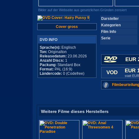
Bilder auf der Webseite aus gesetzlichen Gründen zensiert
Darsteller
Kategorien
Cover gross
Film Info
Serie
DVD INFO
Sprache(n):
Englisch
Ton:
Originalton
Releasedatum:
23.06.2026
EUR 
Anzahl Discs:
1
Packung:
Standard Box
Format:
PAL (16:9)
EUR 
VOD
Ländercode:
0 (Codefree)
statt EUR
Filmbeurteilung
Weitere Filme dieses Herstellers