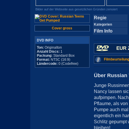
Bilder auf der Webseite aus gesetzlichen Gründen zensiert
Regie
Kategorien
Cover gross
Film Info
DVD INFO
Ton:
Originalton
EUR 
Anzahl Discs:
1
Packung:
Standard Box
Filmbeurteilung
Format:
NTSC (16:9)
Ländercode:
0 (Codefree)
Über Russian
Junge Russinnen 
Nancy lassen sic
aufpimpen. Nach 
Pflaume, als von
Pumpe auch mal 
eigentlich ein h
Schlitz gepumpt 
bleiben!