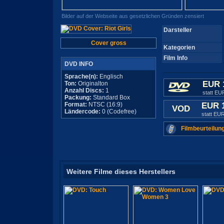
Bilder auf der Webseite aus gesetzlichen Gründen zensiert
Darsteller
Cover gross
Kategorien
Film Info
DVD INFO
Sprache(n):
Englisch
EUR 
Ton:
Originalton
Anzahl Discs:
1
statt EU
Packung:
Standard Box
Format:
NTSC (16:9)
EUR 
VOD
Ländercode:
0 (Codefree)
statt EU
Filmbeurteilun
Weitere Filme dieses Herstellers