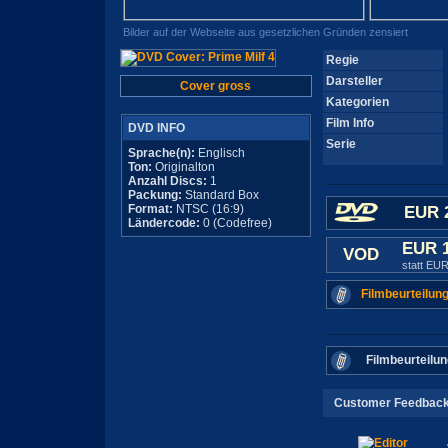
Bilder auf der Webseite aus gesetzlichen Gründen zensiert
Regie
Darsteller
Cover gross
Kategorien
Film Info
DVD INFO
Serie
Sprache(n):
Englisch
Ton:
Originalton
Anzahl Discs:
1
Packung:
Standard Box
Format:
NTSC (16:9)
EUR 
Ländercode:
0 (Codefree)
EUR 
VOD
statt EUR
Filmbeurteilung
Filmbeurteilun
Customer Feedbac