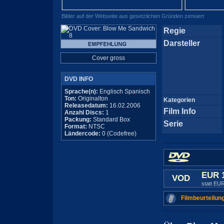
Bilder auf der Webseite aus gesetzlichen Gründen zensiert
Regie
Darsteller
Cover gross
DVD INFO
Sprache(n):
Englisch Spanisch
Ton:
Originalton
Kategorien
Releasedatum:
16.02.2006
Film Info
Anzahl Discs:
1
Packung:
Standard Box
Serie
Format:
NTSC
Ländercode:
0 (Codefree)
EUR 
VOD
statt EU
Filmbeurteilun