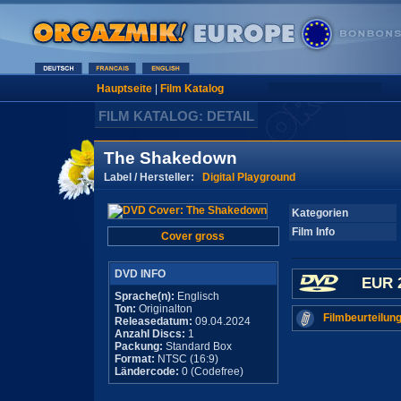
Hauptseite
|
Film Katalog
FILM KATALOG: DETAIL
The Shakedown
Label / Hersteller:
Digital Playground
Kategorien
Film Info
Cover gross
DVD INFO
EUR 
Sprache(n):
Englisch
Ton:
Originalton
Filmbeurteilung
Releasedatum:
09.04.2024
Anzahl Discs:
1
Packung:
Standard Box
Format:
NTSC (16:9)
Ländercode:
0 (Codefree)