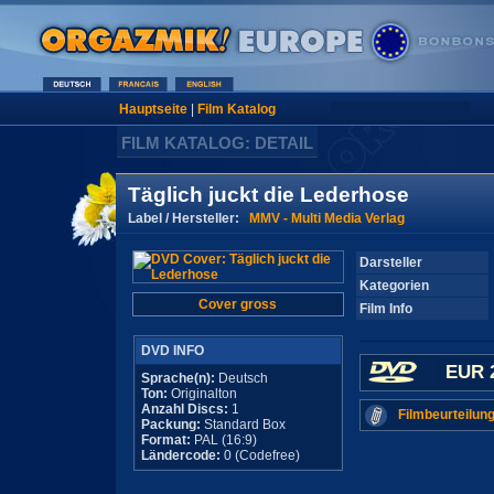
Hauptseite
|
Film Katalog
FILM KATALOG: DETAIL
Täglich juckt die Lederhose
Label / Hersteller:
MMV - Multi Media Verlag
Darsteller
Kategorien
Cover gross
Film Info
DVD INFO
EUR 
Sprache(n):
Deutsch
Ton:
Originalton
Anzahl Discs:
1
Filmbeurteilung
Packung:
Standard Box
Format:
PAL (16:9)
Ländercode:
0 (Codefree)