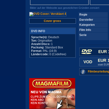
Bilder auf der Webseite aus gesetzlichen Gründen zensiert
Regie
Darsteller
Cover gross
Kategorien
Film Info
DVD INFO
Serie
Sprache(n):
Deutsch
Ton:
Originalton
Anzahl Discs:
1
Packung:
Standard Box
Format:
PAL (16:9)
EUR 
Ländercode:
0 (Codefree)
EUR 
VOD
statt EUR
Filmbeurteilung