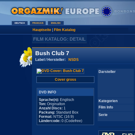
Hauptseite
|
Film Katalog
FILM KATALOG: DETAIL
Bush Club 7
Label / Hersteller:
NSDS
Darsteller
Cover gross
DVD INFO
Sprache(n):
Englisch
Kategorien
Ton:
Originalton
Film Info
Anzahl Discs:
1
Packung:
Standard Box
Serie
Format:
NTSC (16:9)
Ländercode:
0 (Codefree)