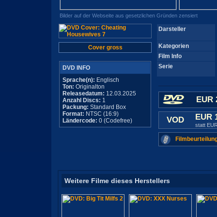
Bilder auf der Webseite aus gesetzlichen Gründen zensiert
Darsteller
Kategorien
Cover gross
Film Info
Serie
DVD INFO
Sprache(n):
Englisch
Ton:
Originalton
Releasedatum:
12.03.2025
EUR 
Anzahl Discs:
1
Packung:
Standard Box
Format:
NTSC (16:9)
EUR 
VOD
Ländercode:
0 (Codefree)
statt EU
Filmbeurteilun
Weitere Filme dieses Herstellers