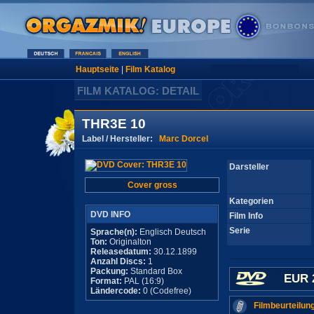
Hauptseite
|
Film Katalog
FILM KATALOG: DETAIL
THR3E 10
Label / Hersteller:
Marc Dorcel
Darsteller
Cover gross
Kategorien
DVD INFO
Film Info
Serie
Sprache(n):
Englisch Deutsch
Ton:
Originalton
Releasedatum:
30.12.1899
Anzahl Discs:
1
Packung:
Standard Box
EUR 
Format:
PAL (16:9)
Ländercode:
0 (Codefree)
Filmbeurteilun