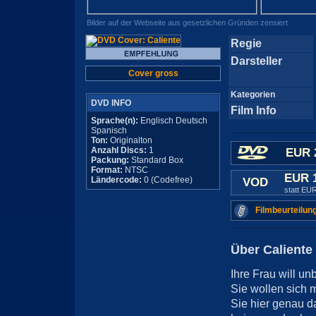
Bilder auf der Webseite aus gesetzlichen Gründen zensiert
Regie
Darsteller
Cover gross
Kategorien
DVD INFO
Film Info
Sprache(n):
Englisch Deutsch
Spanisch
Ton:
Originalton
Anzahl Discs:
1
EUR 
Packung:
Standard Box
Format:
NTSC
EUR 
Ländercode:
0 (Codefree)
VOD
statt EU
Filmbeurteilun
Über Caliente
Ihre Frau will u
Sie wollen sich 
Sie hier genau d