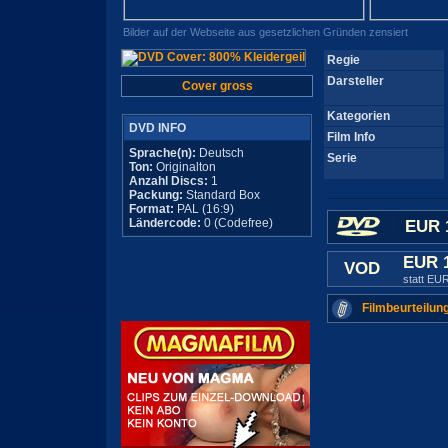
Bilder auf der Webseite aus gesetzlichen Gründen zensiert
Regie
Darsteller
Cover gross
Kategorien
DVD INFO
Film Info
Sprache(n):
Deutsch
Serie
Ton:
Originalton
Anzahl Discs:
1
Packung:
Standard Box
Format:
PAL (16:9)
Ländercode:
0 (Codefree)
EUR 
EUR 
VOD
statt EU
Filmbeurteilun