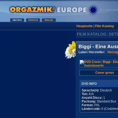
Hauptseite
|
Film Katalog
FILM KATALOG: DET
Biggi - Eine Aus
Label / Hersteller:
Herzog
Cover gross
DVD INFO
Sprache(n):
Deutsch
Ton:
K/A
Anzahl Discs:
1
Packung:
Standard Box
Format:
PAL
Ländercode:
0 (Codefree