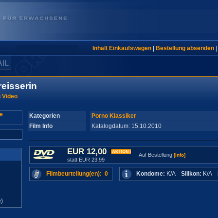
Inhalt Einkaufswagen
|
Bestellung absenden
AIL
reisserin
 Video
Kategorien
Porno Klassiker
Film Info
Katalogdatum: 15.10.2010
EUR 12,00
Auf Bestellung
[info]
statt EUR 23,99
Filmbeurteilung(en): 0
Kondome:
K/A
Silikon:
K/A
)