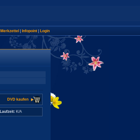
|
Merkzettel
|
Infopoint
|
Login
DVD kaufen
Laufzeit:
K/A