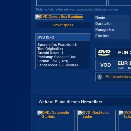
Bilder auf der Webseite aus gesetzlichen Gründen zensiert
Regie
Darsteller
Cover gross
Kategorien
Film Info
DVD INFO
Sprache(n):
Französisch
Ton:
Originalton
EUR 
Anzahl Discs:
1
Packung:
Standard Box
Format:
PAL (16:9)
EUR 
VOD
Ländercode:
0 (Codefree)
statt EUR
Filmbeurteilung
Weitere Filme dieses Herstellers