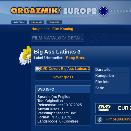
Hauptseite
|
Film Katalog
FILM KATALOG: DETAIL
Big Ass Latinas 3
Label / Hersteller:
Bang Bros.
Darsteller
Kategorien
Cover gross
Film Info
Serie
DVD INFO
Sprache(n):
Englisch
Ton:
Originalton
Releasedatum:
10.07.2025
EUR 
Anzahl Discs:
1
Packung:
Standard Box
Format:
NTSC (16:9)
Filmbeurteilung
Ländercode:
0 (Codefree)