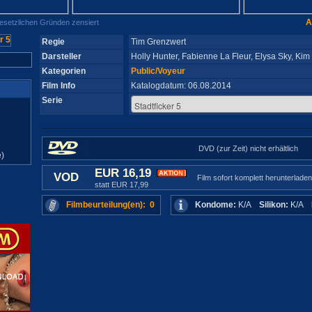
A
gesetzlichen Gründen zensiert
Regie
Tim Grenzwert
Darsteller
Holly Hunter, Fabienne La Fleur, Elysa Sky, Kim
Kategorien
Public/Voyeur
Film Info
Katalogdatum: 06.08.2014
Serie
DVD (zur Zeit) nicht erhältlich
)
EUR 16,19
VOD
Film sofort komplett herunterladen
statt EUR 17,99
Filmbeurteilung(en): 0
Kondome:
K/A
Silikon:
K/A