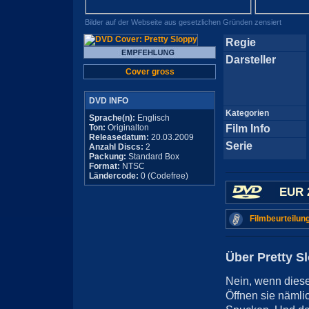
Bilder auf der Webseite aus gesetzlichen Gründen zensiert
Regie
Darsteller
Cover gross
DVD INFO
Kategorien
Sprache(n):
Englisch
Ton:
Originalton
Film Info
Releasedatum:
20.03.2009
Serie
Anzahl Discs:
2
Packung:
Standard Box
Format:
NTSC
Ländercode:
0 (Codefree)
EUR 
Filmbeurteilun
Über Pretty S
Nein, wenn dies
Öffnen sie nämli