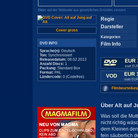
Bilder auf der Webseite aus gesetzlichen Gründen zensiert
Regie
Darsteller
Cover gross
Kategorien
DVD INFO
Film Info
Sprache(n):
Deutsch
Ton:
Synchronisiert
Releasedatum:
08.02.2013
EUR 
Anzahl Discs:
1
statt EU
Packung:
Standard Box
Format:
PAL
EUR 
VOD
Ländercode:
0 (Codefree)
statt EU
Filmbeurteilun
Über Alt auf J
Was soll die Mut
nicht richtig wäs
dem Kleinen den 
fein säuberlich 