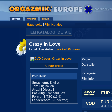
Hauptseite
|
Film Katalog
FILM KATALOG: DETAIL
Crazy In Love
Label / Hersteller:
Wicked Pictures
Regie
Darsteller
Cover gross
Kategorien
DVD INFO
Film Info
Sprache(n):
Englisch
Ton:
Originalton
Anzahl Discs:
1
EUR 
Packung:
Standard Box
Format:
NTSC (16:9)
Ländercode:
0 (Codefree)
EUR 
VOD
statt EU