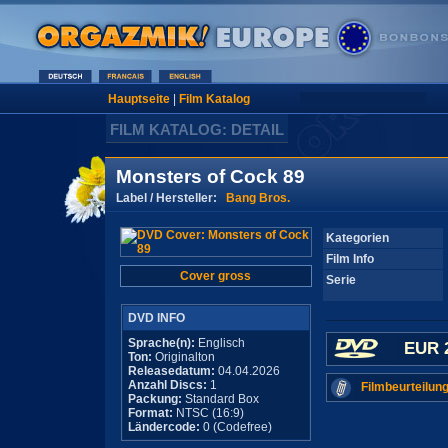
Hauptseite
|
Film Katalog
FILM KATALOG: DETAIL
Monsters of Cock 89
Label / Hersteller:
Bang Bros.
Kategorien
Film Info
Cover gross
Serie
DVD INFO
Sprache(n):
Englisch
EUR 
Ton:
Originalton
Releasedatum:
04.04.2026
Anzahl Discs:
1
Filmbeurteilung
Packung:
Standard Box
Format:
NTSC (16:9)
Ländercode:
0 (Codefree)