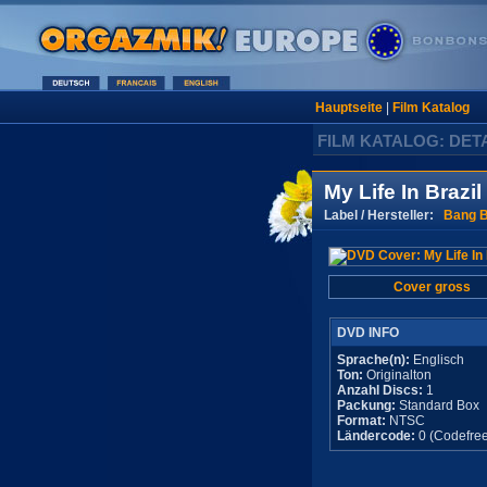
Hauptseite
|
Film Katalog
FILM KATALOG: DET
My Life In Brazil
Label / Hersteller:
Bang B
Cover gross
DVD INFO
Sprache(n):
Englisch
Ton:
Originalton
Anzahl Discs:
1
Packung:
Standard Box
Format:
NTSC
Ländercode:
0 (Codefree