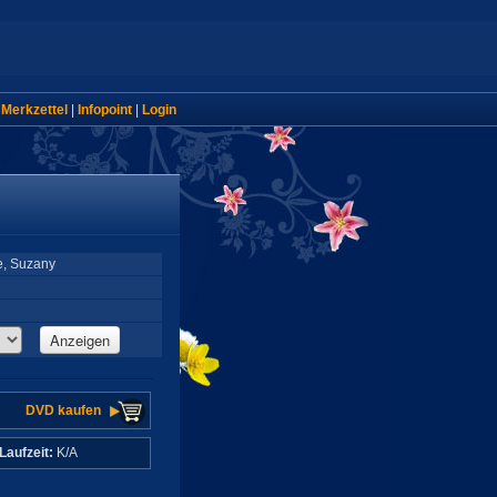
|
Merkzettel
|
Infopoint
|
Login
e, Suzany
Anzeigen
DVD kaufen
Laufzeit:
K/A