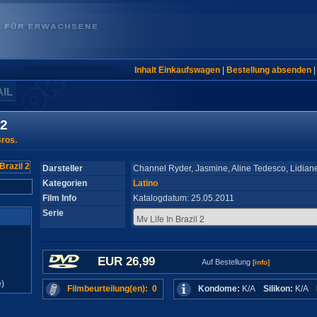
Inhalt Einkaufswagen
|
Bestellung absenden
AIL
 2
ros.
Darsteller
Channel Ryder, Jasmine, Aline Tedesco, Lidian
Kategorien
Latino
Film Info
Katalogdatum: 25.05.2011
Serie
EUR 26,99
Auf Bestellung
[info]
)
Filmbeurteilung(en): 0
Kondome:
K/A
Silikon:
K/A