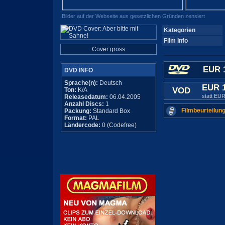
Bilder auf der Webseite aus gesetzlichen Gründen zensiert
Kategorien
Film Info
Cover gross
EUR 
DVD INFO
Sprache(n):
Deutsch
EUR 
VOD
Ton:
K/A
statt EUR
Releasedatum:
06.04.2005
Anzahl Discs:
1
Filmbeurteilung
Packung:
Standard Box
Format:
PAL
Ländercode:
0 (Codefree)