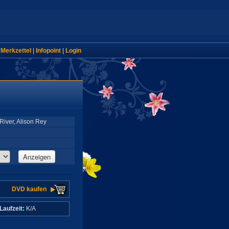
|
Merkzettel
|
Infopoint
|
Login
River, Alison Rey
Anzeigen
DVD kaufen
Laufzeit:
K/A