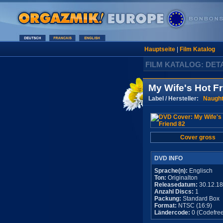
Hauptseite
|
Film Katalog
FILM KATALOG: DET
My Wife's Hot Fr
Label / Hersteller:
Naught
Cover gross
DVD INFO
Sprache(n):
Englisch
Ton:
Originalton
Releasedatum:
30.12.1
Anzahl Discs:
1
Packung:
Standard Box
Format:
NTSC (16:9)
Ländercode:
0 (Codefree