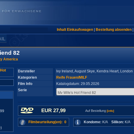
Inhalt Einkaufswagen
|
Bestellung absenden
AIL
iend 82
y America
Darsteller
Ivy Ireland, August Skye, Kendra Heart, London 
Kategorien
Reife Frauen/MILF
Film Info
Katalogdatum: 29.05.2026
Serie
EUR 27,99
899
Auf Bestellung
[info]
Filmbeurteilung(en): 0
Kondome:
K/A
Silikon:
K/A
)