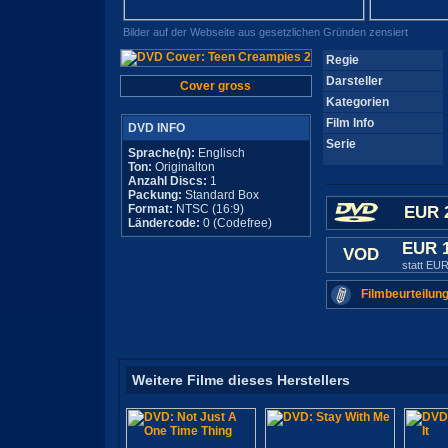
Bilder auf der Webseite aus gesetzlichen Gründen zensiert
Regie
Darsteller
Cover gross
Kategorien
Film Info
DVD INFO
Serie
Sprache(n):
Englisch
Ton:
Originalton
Anzahl Discs:
1
Packung:
Standard Box
Format:
NTSC (16:9)
EUR 
Ländercode:
0 (Codefree)
EUR 
VOD
statt EUR
Filmbeurteilung
Weitere Filme dieses Herstellers