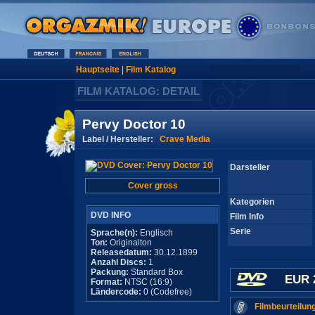
Hauptseite
|
Film Katalog
FILM KATALOG: DETAIL
Pervy Doctor 10
Label / Hersteller:
Crave Media
Darsteller
Cover gross
Kategorien
DVD INFO
Film Info
Serie
Sprache(n):
Englisch
Ton:
Originalton
Releasedatum:
30.12.1899
Anzahl Discs:
1
Packung:
Standard Box
EUR 
Format:
NTSC (16:9)
Ländercode:
0 (Codefree)
Filmbeurteilun