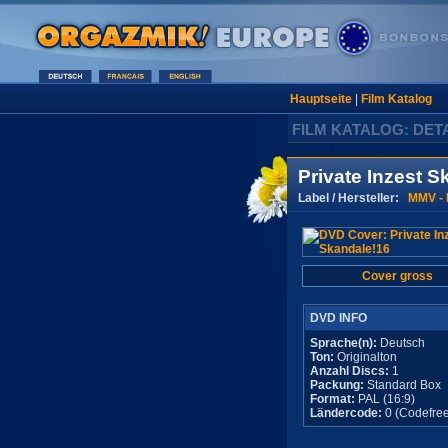
Hauptseite
|
Film Katalog
FILM KATALOG: DET
Private Inzest S
Label / Hersteller:
MMV - 
Cover gross
DVD INFO
Sprache(n):
Deutsch
Ton:
Originalton
Anzahl Discs:
1
Packung:
Standard Box
Format:
PAL (16:9)
Ländercode:
0 (Codefree