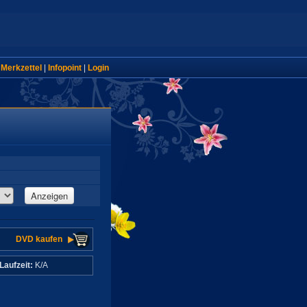
|
Merkzettel
|
Infopoint
|
Login
Anzeigen
DVD kaufen
Laufzeit:
K/A