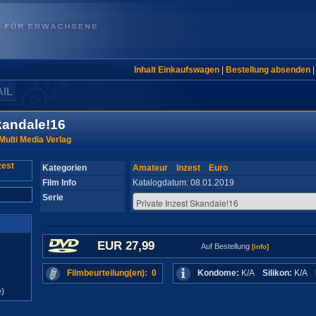
Inhalt Einkaufswagen
|
Bestellung absenden
AIL
kandale!16
Multi Media Verlag
Kategorien
Amateur
Inzest
Euro
Film Info
Katalogdatum: 08.01.2019
Serie
EUR 27,99
Auf Bestellung
[info]
Filmbeurteilung(en): 0
Kondome:
K/A
Silikon:
K/A
)