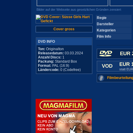
Bilder auf der Webseite aus gesetzlichen Gründen zensiert
Regie
Darsteller
Cover gross
Kategorien
Film Info
DVD INFO
Ton:
Originalton
EUR 
Releasedatum:
03.03.2024
Anzahl Discs:
1
Packung:
Standard Box
EUR 
VOD
Format:
PAL (16:9)
statt EUR
Ländercode:
0 (Codefree)
Filmbeurteilung