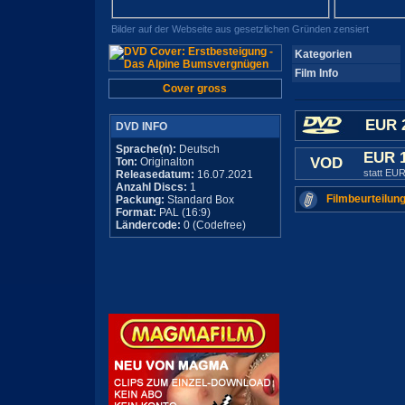
Bilder auf der Webseite aus gesetzlichen Gründen zensiert
Kategorien
Film Info
Cover gross
EUR 
DVD INFO
Sprache(n):
Deutsch
EUR 
VOD
Ton:
Originalton
statt EUR
Releasedatum:
16.07.2021
Anzahl Discs:
1
Filmbeurteilung
Packung:
Standard Box
Format:
PAL (16:9)
Ländercode:
0 (Codefree)