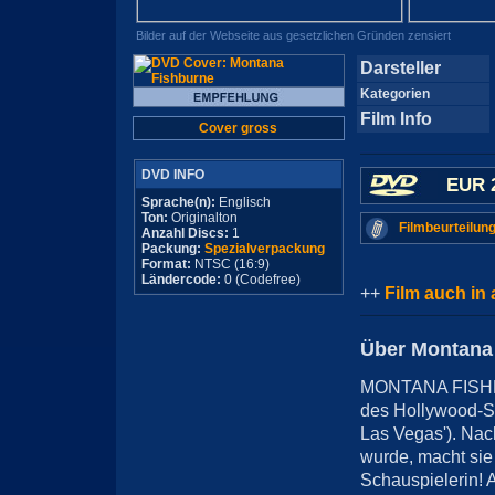
Bilder auf der Webseite aus gesetzlichen Gründen zensiert
Darsteller
Kategorien
Film Info
Cover gross
DVD INFO
EUR 
Sprache(n):
Englisch
Ton:
Originalton
Filmbeurteilung
Anzahl Discs:
1
Packung:
Spezialverpackung
Format:
NTSC (16:9)
Ländercode:
0 (Codefree)
++
Film auch in
Über Montana
MONTANA FISHBUR
des Hollywood-St
Las Vegas'). Nac
wurde, macht sie
Schauspielerin! A