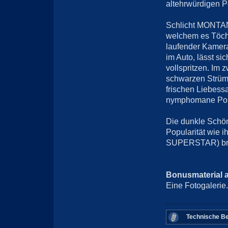
altehrwürdigen P
Schlicht MONTAN
welchem es Töch
laufender Kamera 
im Auto, lässt si
vollspritzen. Im 
schwarzen Strüm
frischen Liebessa
nymphomane Porn
Die dunkle Schönh
Popularität wie
SUPERSTAR) brin
Bonusmaterial 
Eine Fotogalerie.
Technische Be