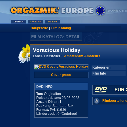
Hauptseite
|
Film Katalog
FILM KATALOG: DETAIL
Voracious Holiday
Label / Hersteller:
Amsterdam Amateurs
Kategorien
Film Info
Cover gross
DVD INFO
EUR 
Ton:
Originalton
Releasedatum:
23.05.2023
Filmbeurteilung
Anzahl Discs:
1
Packung:
Standard Box
Format:
PAL (16:9)
Ländercode:
0 (Codefree)