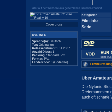
Bilder auf der Webseite aus gesetzlichen Gründen zensiert
Kategorien
Film Info
Cover gross
Serie
DVD INFO
Sprache(n):
Deutsch
Ton:
Originalton
Releasedatum:
01.01.2007
Anzahl Discs:
1
EUR 
VOD
Packung:
Standard Box
statt EUR
Format:
PAL
Ländercode:
0 (Codefree)
Filmbeurteilung
Über Amateurz
Die Nylonic-Stec
Dreiernummern ne
auch oft scharfe 