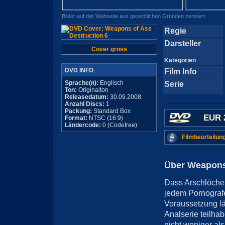
Bilder auf der Webseite aus gesetzlichen Gründen zensiert
Regie
Darsteller
Cover gross
Kategorien
DVD INFO
Film Info
Sprache(n):
Englisch
Serie
Ton:
Originalton
Releasedatum:
30.09.2008
Anzahl Discs:
1
Packung:
Standard Box
EUR 
Format:
NTSC (16:9)
Ländercode:
0 (Codefree)
Filmbeurteilun
Über Weapons 
Dass Arschlöcher
jedem Pornografe
Voraussetzung lä
Analserie teilhab
nicht weniger als