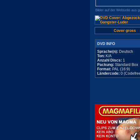
Bilder auf der Webseite aus 
Cover gross
DVD INFO
Sprache(n):
Deutsch
Ton:
K/A
Anzahl Discs:
1
Packung:
Standard Box
Format:
PAL (16:9)
Ländercode:
0 (Codefre