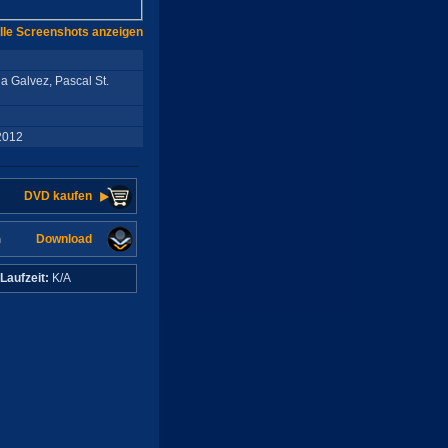
lle Screenshots anzeigen
ha Galvez, Pascal St.
2012
DVD kaufen
Download
n
Laufzeit:
K/A