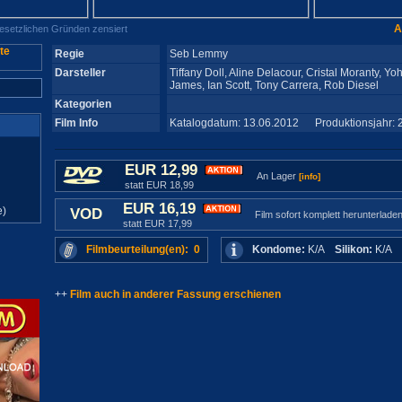
A
gesetzlichen Gründen zensiert
Regie
Seb Lemmy
Darsteller
Tiffany Doll, Aline Delacour, Cristal Moranty, Yo
James, Ian Scott, Tony Carrera, Rob Diesel
Kategorien
Film Info
Katalogdatum: 13.06.2012 Produktionsjahr: 
EUR 12,99
An Lager
[info]
statt EUR 18,99
EUR 16,19
e)
VOD
Film sofort komplett herunterlade
statt EUR 17,99
Filmbeurteilung(en): 0
Kondome:
K/A
Silikon:
K/A
++
Film auch in anderer Fassung erschienen