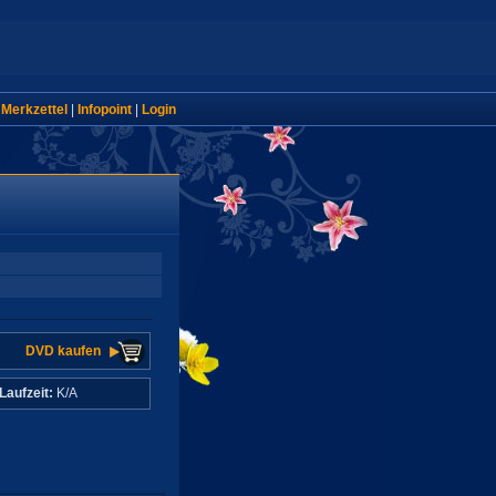
|
Merkzettel
|
Infopoint
|
Login
DVD kaufen
Laufzeit:
K/A