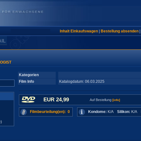
Inhalt Einkaufswagen
|
Bestellung absenden
AIL
OGIST
Kategorien
Film Info
Katalogdatum: 06.03.2025
EUR 24,99
Auf Bestellung
[info]
Filmbeurteilung(en): 0
Kondome:
K/A
Silikon:
K/A
)