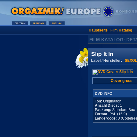
Hauptseite
|
Film Katalog
FILM KATALOG: DET
Slip It In
Label / Hersteller:
SEXOL
Cover gross
DVD INFO
Ton:
Originalton
Anzahl Discs:
1
Packung:
Standard Box
Format:
PAL (16:9)
Ländercode:
0 (Codefree