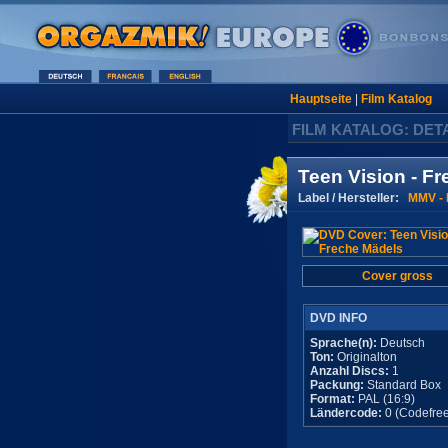
Hauptseite
|
Film Katalog
FILM KATALOG: DET
Teen Vision - F
Label / Hersteller:
MMV - 
Cover gross
DVD INFO
Sprache(n):
Deutsch
Ton:
Originalton
Anzahl Discs:
1
Packung:
Standard Box
Format:
PAL (16:9)
Ländercode:
0 (Codefree