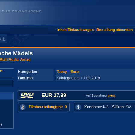
Inhalt Einkaufswagen
|
Bestellung absenden
AIL
reche Mädels
Multi Media Verlag
Kategorien
Teeny
Euro
Film Info
Katalogdatum: 07.02.2019
EUR 27,99
Auf Bestellung
[info]
Filmbeurteilung(en): 0
Kondome:
K/A
Silikon:
K/A
)