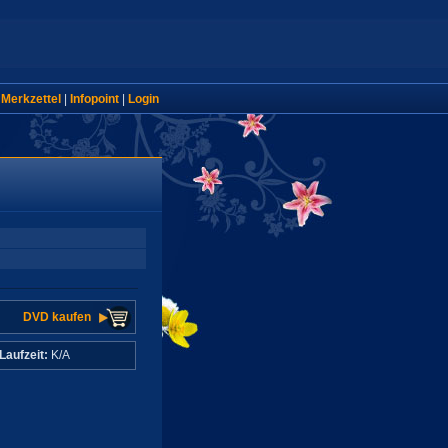
|
Merkzettel
|
Infopoint
|
Login
DVD kaufen
Laufzeit:
K/A