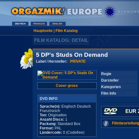
Hauptseite
|
Film Katalog
FILM KATALOG: DETAIL
5 DP's Studs On Demand
Label / Hersteller:
PRIVATE
Regie
Darsteller
Cover gross
Kategorien
Film Info
DVD INFO
Sprache(n):
Englisch Deutsch
EUR 
Französisch
Ton:
Originalton
Anzahl Discs:
1
Filmbeurteilung
Packung:
Standard Box
Format:
PAL
Ländercode:
0 (Codefree)