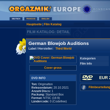
Hauptseite
|
Film Katalog
FILM KATALOG: DETAIL
German Blowjob Auditions
Label / Hersteller:
Third World
Kategorien
Film Info
Cover gross
EUR 
DVD INFO
Ton:
Originalton
Filmbeurteilung
Releasedatum:
20.10.2021
Anzahl Discs:
1
Packung:
Standard Box
Format:
NTSC (16:9)
Ländercode:
0 (Codefree)