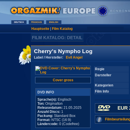
Hauptseite
|
Film Katalog
FILM KATALOG: DETAIL
Cherry's Nympho Log
Label / Hersteller:
Evil Angel
Regie
Darsteller
Cover gross
Kategorien
Film Info
DVD INFO
Sprache(n):
Englisch
Ton:
Originalton
EUR 
Releasedatum:
21.05.2025
Anzahl Discs:
1
Packung:
Standard Box
Filmbeurteilun
Format:
NTSC (16:9)
Ländercode:
0 (Codefree)