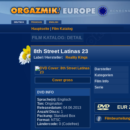
Hauptseite
|
Film Katalog
FILM KATALOG: DETAIL
8th Street Latinas 23
Label / Hersteller:
Reality Kings
Darsteller
Kategorien
Cover gross
Film Info
Serie
DVD INFO
Sprache(n):
Englisch
Ton:
Originalton
EUR 
Releasedatum:
04.06.2013
Anzahl Discs:
1
Packung:
Standard Box
Filmbeurteilung
Format:
NTSC
Ländercode:
0 (Codefree)