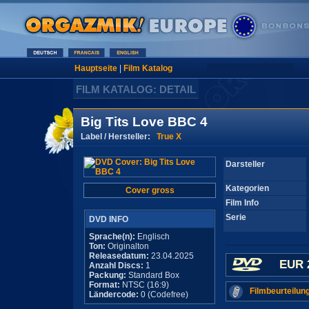
Hauptseite
|
Film Katalog
FILM KATALOG: DETAIL
Big Tits Love BBC 4
Label / Hersteller:
True X
Darsteller
Kategorien
Cover gross
Film Info
Serie
DVD INFO
Sprache(n):
Englisch
Ton:
Originalton
Releasedatum:
23.04.2025
EUR 
Anzahl Discs:
1
Packung:
Standard Box
Format:
NTSC (16:9)
Filmbeurteilun
Ländercode:
0 (Codefree)