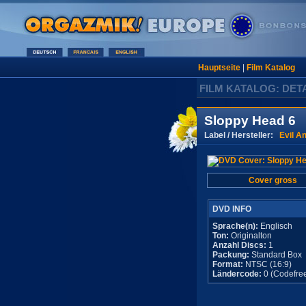
Hauptseite
|
Film Katalog
FILM KATALOG: DET
Sloppy Head 6
Label / Hersteller:
Evil A
Cover gross
DVD INFO
Sprache(n):
Englisch
Ton:
Originalton
Anzahl Discs:
1
Packung:
Standard Box
Format:
NTSC (16:9)
Ländercode:
0 (Codefre