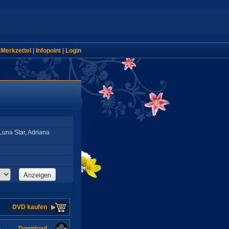
|
Merkzettel
|
Infopoint
|
Login
Luna Star, Adriana
Anzeigen
DVD kaufen
Download
n