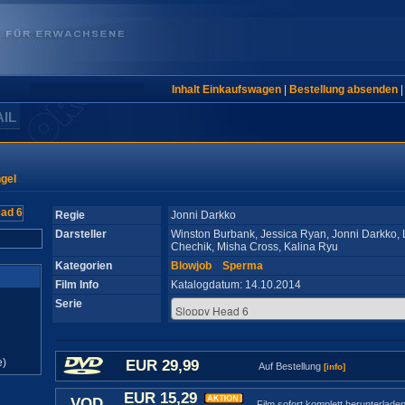
Inhalt Einkaufswagen
|
Bestellung absenden
AIL
ngel
Regie
Jonni Darkko
Darsteller
Winston Burbank, Jessica Ryan, Jonni Darkko, 
Chechik, Misha Cross, Kalina Ryu
Kategorien
Blowjob
Sperma
Film Info
Katalogdatum: 14.10.2014
Serie
e)
EUR 29,99
Auf Bestellung
[info]
EUR 15,29
VOD
Film sofort komplett herunterlade