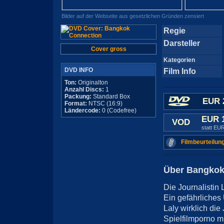
Bilder auf der Webseite aus gesetzlichen Gründen zensiert
Regie
Darsteller
Cover gross
Kategorien
DVD INFO
Film Info
Ton:
Originalton
Anzahl Discs:
1
Packung:
Standard Box
EUR 
Format:
NTSC (16:9)
Ländercode:
0 (Codefree)
EUR 
VOD
statt EU
Filmbeurteilun
Über Bangkok
Die Journalistin
Ein gefährliches
Laly wirklich die
Spielfilmporno m