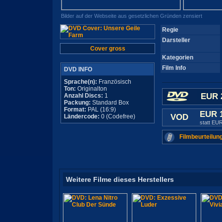
Bilder auf der Webseite aus gesetzlichen Gründen zensiert
Regie
Darsteller
Cover gross
Kategorien
Film Info
DVD INFO
Sprache(n):
Französisch
Ton:
Originalton
EUR 
Anzahl Discs:
1
Packung:
Standard Box
Format:
PAL (16:9)
EUR 
VOD
Ländercode:
0 (Codefree)
statt EU
Filmbeurteilun
Weitere Filme dieses Herstellers