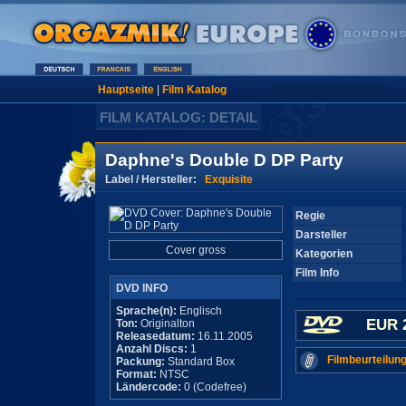
Hauptseite
|
Film Katalog
FILM KATALOG: DETAIL
Daphne's Double D DP Party
Label / Hersteller:
Exquisite
Regie
Darsteller
Cover gross
Kategorien
Film Info
DVD INFO
Sprache(n):
Englisch
EUR 
Ton:
Originalton
Releasedatum:
16.11.2005
Anzahl Discs:
1
Filmbeurteilung
Packung:
Standard Box
Format:
NTSC
Ländercode:
0 (Codefree)