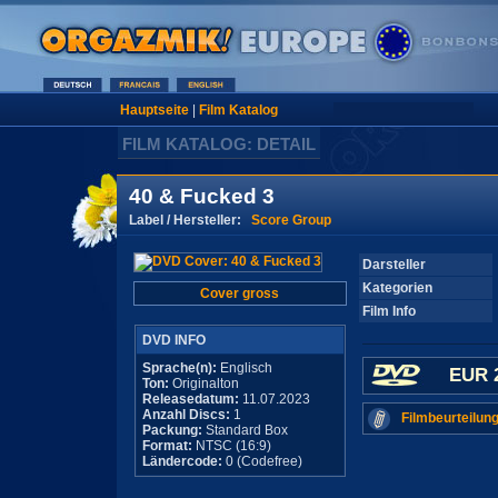
Hauptseite
|
Film Katalog
FILM KATALOG: DETAIL
40 & Fucked 3
Label / Hersteller:
Score Group
Darsteller
Kategorien
Cover gross
Film Info
DVD INFO
Sprache(n):
Englisch
EUR 
Ton:
Originalton
Releasedatum:
11.07.2023
Anzahl Discs:
1
Filmbeurteilung
Packung:
Standard Box
Format:
NTSC (16:9)
Ländercode:
0 (Codefree)