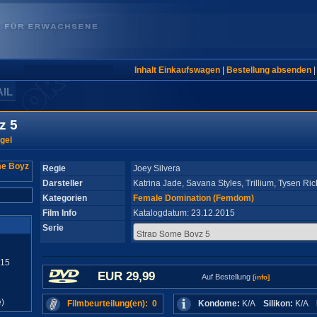
Inhalt Einkaufswagen
|
Bestellung absenden
AIL
z 5
gel
Regie
Joey Silvera
Darsteller
Katrina Jade, Savana Styles, Trillium, Tysen Ric
Kategorien
Female Domination (Femdom)
Film Info
Katalogdatum: 23.12.2015
Serie
015
EUR 29,99
Auf Bestellung
[info]
)
Filmbeurteilung(en): 0
Kondome:
K/A
Silikon:
K/A