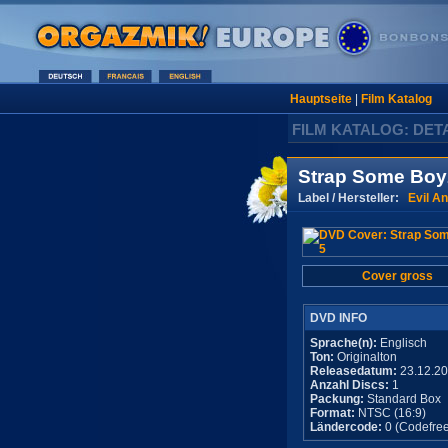
Hauptseite
|
Film Katalog
FILM KATALOG: DET
Strap Some Boy
Label / Hersteller:
Evil An
Cover gross
DVD INFO
Sprache(n):
Englisch
Ton:
Originalton
Releasedatum:
23.12.2
Anzahl Discs:
1
Packung:
Standard Box
Format:
NTSC (16:9)
Ländercode:
0 (Codefree