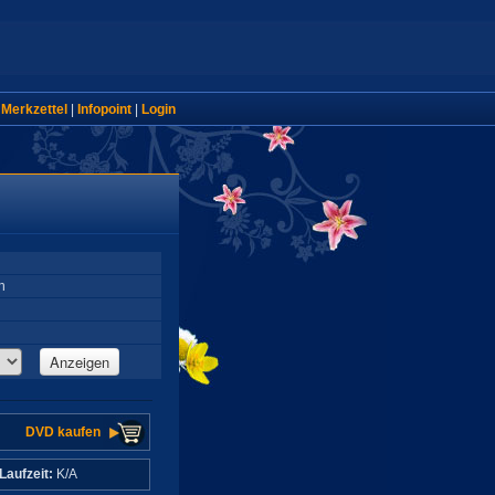
|
Merkzettel
|
Infopoint
|
Login
h
Anzeigen
DVD kaufen
Laufzeit:
K/A