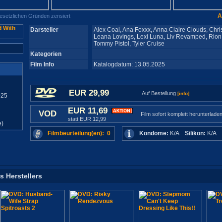
A
gesetzlichen Gründen zensiert
Darsteller
Alex Coal, Ana Foxxx, Anna Claire Clouds, Chri
Leana Lovings, Lexi Luna, Liv Revamped, Rion
Tommy Pistol, Tyler Cruise
Kategorien
Film Info
Katalogdatum: 13.05.2025
EUR 29,99
Auf Bestellung
[info]
025
EUR 11,69
VOD
Film sofort komplett herunterlade
statt EUR 12,99
e)
Filmbeurteilung(en): 0
Kondome:
K/A
Silikon:
K/A
s Herstellers