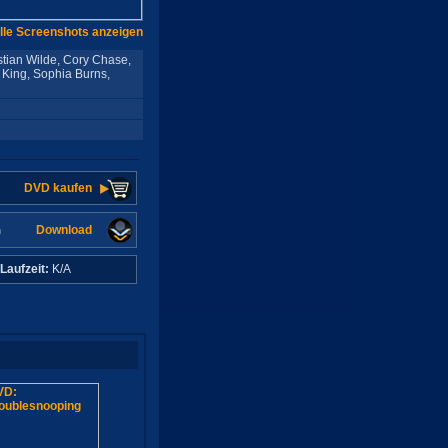
lle Screenshots anzeigen
stian Wilde, Cory Chase,
 King, Sophia Burns,
DVD kaufen
Download
n
Laufzeit:
K/A