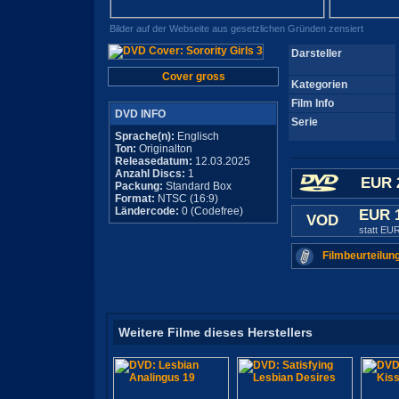
Bilder auf der Webseite aus gesetzlichen Gründen zensiert
Darsteller
Cover gross
Kategorien
Film Info
DVD INFO
Serie
Sprache(n):
Englisch
Ton:
Originalton
Releasedatum:
12.03.2025
Anzahl Discs:
1
EUR 
Packung:
Standard Box
Format:
NTSC (16:9)
Ländercode:
0 (Codefree)
EUR 
VOD
statt EU
Filmbeurteilun
Weitere Filme dieses Herstellers